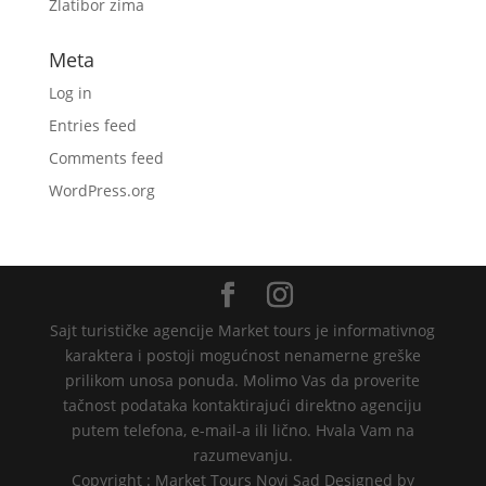
Zlatibor zima
Meta
Log in
Entries feed
Comments feed
WordPress.org
Sajt turističke agencije Market tours je informativnog
karaktera i postoji mogućnost nenamerne greške
prilikom unosa ponuda. Molimo Vas da proverite
tačnost podataka kontaktirajući direktno agenciju
putem telefona, e-mail-a ili lično. Hvala Vam na
razumevanju.
Copyright : Market Tours Novi Sad Designed by