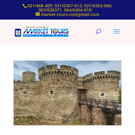
021/468-409; 021/6367-612; 021/6363-066;
063/636371, 064/6464-818;
market.tours.ns@gmail.com