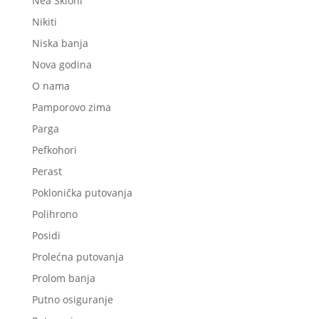
Nea Skioni
Nikiti
Niska banja
Nova godina
O nama
Pamporovo zima
Parga
Pefkohori
Perast
Poklonička putovanja
Polihrono
Posidi
Prolećna putovanja
Prolom banja
Putno osiguranje