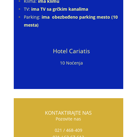
Klima:
ima klimu
TV:
ima TV sa grčkim kanalima
Parking:
ima obezbeđeno parking mesto (10
mesta)
Hotel Cariatis
10 Noćenja
KONTAKTIRAJTE NAS
Pozovite nas
021 / 468-409