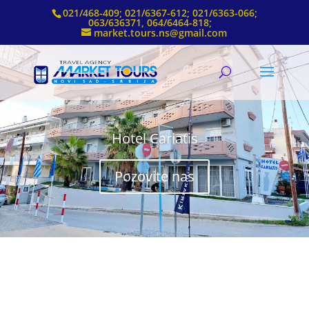
021/468-409; 021/6367-612; 021/6363-066;
063/636371, 064/6464-818;
market.tours.ns@gmail.com
Hotel Cariatis
Pozovite nas