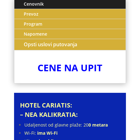
Cenovnik
Prevoz
Program
Napomene
Opsti uslovi putovanja
CENE NA UPIT
HOTEL CARIATIS:
– NEA KALIKRATIA:
Udaljenost od glavne plaže: 20
0 metara
Wi-Fi:
ima Wi-Fi