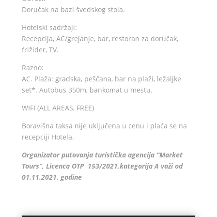
Doručak na bazi švedskog stola.
Hotelski sadržaji:
Recepcija, AC/grejanje, bar, restoran za doručak,
frižider, TV.
Razno:
AC. Plaža: gradska, peščana, bar na plaži, ležaljke
set*. Autobus 350m, bankomat u mestu.
WIFI (ALL AREAS, FREE)
Boravišna taksa nije uključena u cenu i plaća se na
recepciji Hotela.
Organizator putovanja turistička agencija “Market
Tours”, Licenca OTP 153/2021,kategorija A važi od
01.11.2021. godine