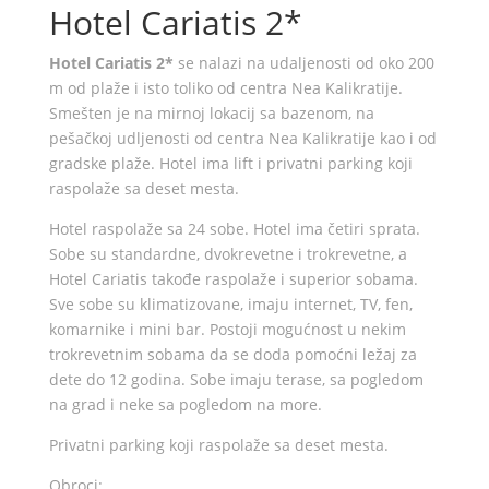
Hotel Cariatis 2*
Hotel Cariatis 2*
se nalazi na udaljenosti od oko 200
m od plaže i isto toliko od centra Nea Kalikratije.
Smešten je na mirnoj lokacij sa bazenom, na
pešačkoj udljenosti od centra Nea Kalikratije kao i od
gradske plaže. Hotel ima lift i privatni parking koji
raspolaže sa deset mesta.
Hotel raspolaže sa 24 sobe. Hotel ima četiri sprata.
Sobe su standardne, dvokrevetne i trokrevetne, a
Hotel Cariatis takođe raspolaže i superior sobama.
Sve sobe su klimatizovane, imaju internet, TV, fen,
komarnike i mini bar. Postoji mogućnost u nekim
trokrevetnim sobama da se doda pomoćni ležaj za
dete do 12 godina. Sobe imaju terase, sa pogledom
na grad i neke sa pogledom na more.
Privatni parking koji raspolaže sa deset mesta.
Obroci: